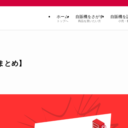
ホーム
自販機をさがす
自販機を
トップへ
商品を買いたい方
小売・
スまとめ】